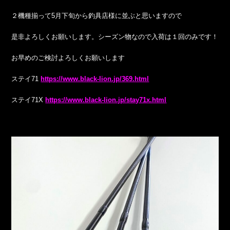
２機種揃って5月下旬から釣具店様に並ぶと思いますので
是非よろしくお願いします。シーズン物なので入荷は１回のみです！
お早めのご検討よろしくお願いします
ステイ71
https://www.black-lion.jp/369.html
ステイ71X
https://www.black-lion.jp/stay71x.html