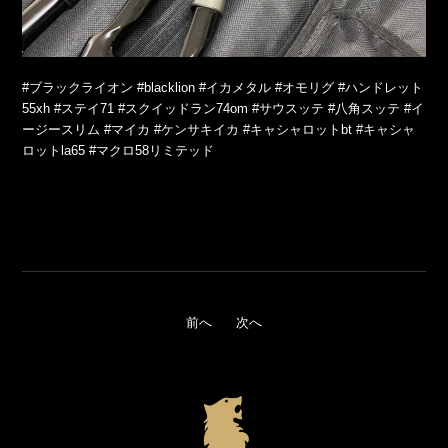
#ブラックライオン
#blacklion
#イカメタル
#オモリグ
#ハンドレット
55xh
#ステイ71
#スクイッドラン74om
#サウスッテ
#八角スッテ
#イ
ージースリム
#マイカ
#ケンサキイカ
#キャシャロットbt
#キャシャ
ロットla65
#マクロ58リミテッド
前へ
次へ